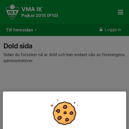
VMA IK
Pojkar 2015 (P10)
Logga in
Till hemsidan
Dold sida
Sidan du försöker nå är dold och kan endast nås av föreningens
administratörer.