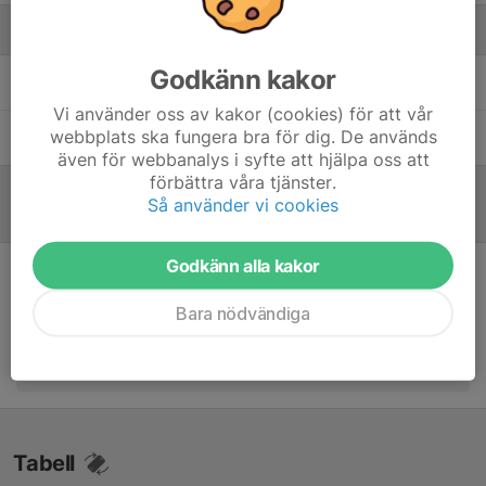
Ledare
Godkänn kakor
Daniel Johnsson
Tränare
Vi använder oss av kakor (cookies) för att vår
webbplats ska fungera bra för dig. De används
Emil Svensson
Lagledare
även för webbanalys i syfte att hjälpa oss att
förbättra våra tjänster.
Så använder vi cookies
Referat
Godkänn alla kakor
Inget referat skrivet
Bara nödvändiga
Tabell