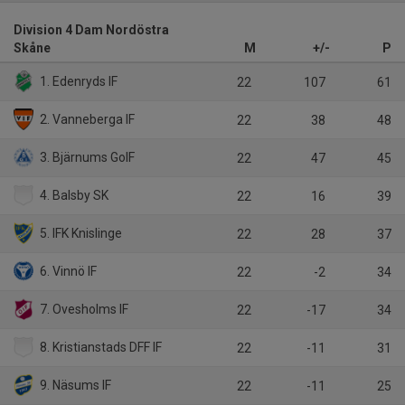
Division 4 Dam Nordöstra
Skåne
M
+/-
P
1. Edenryds IF
22
107
61
2. Vanneberga IF
22
38
48
3. Bjärnums GoIF
22
47
45
4. Balsby SK
22
16
39
5. IFK Knislinge
22
28
37
6. Vinnö IF
22
-2
34
7. Ovesholms IF
22
-17
34
8. Kristianstads DFF IF
22
-11
31
9. Näsums IF
22
-11
25