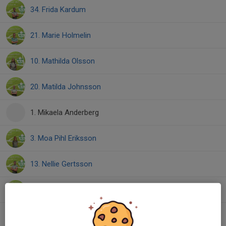
34. Frida Kardum
21. Marie Holmelin
10. Mathilda Olsson
20. Matilda Johnsson
1. Mikaela Anderberg
3. Moa Pihl Eriksson
13. Nellie Gertsson
8. Noélia Pruijssers
9. Signe Silfverberg