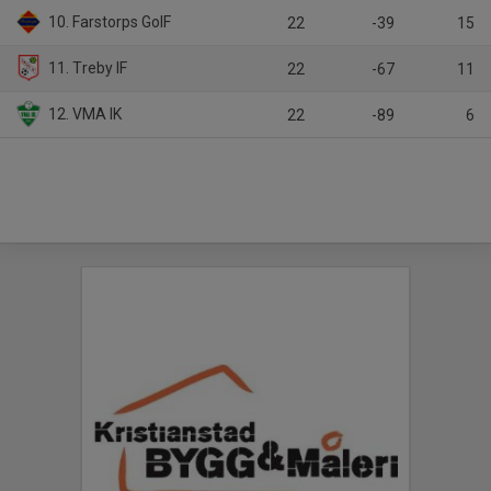
10. Farstorps GoIF
22
-39
15
11. Treby IF
22
-67
11
12. VMA IK
22
-89
6