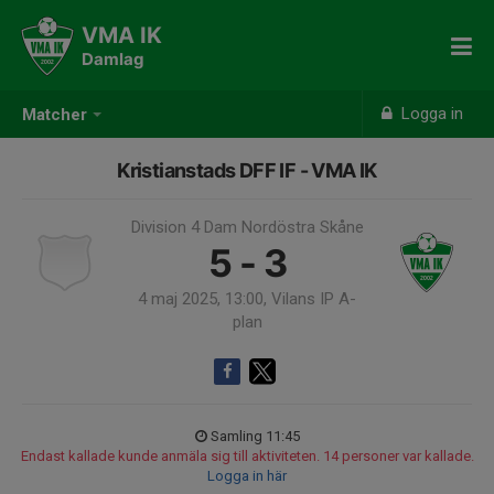
VMA IK
Damlag
Logga in
Matcher
Kristianstads DFF IF - VMA IK
Division 4 Dam Nordöstra Skåne
5 - 3
4 maj 2025, 13:00, Vilans IP A-
plan
Samling 11:45
Endast kallade kunde anmäla sig till aktiviteten. 14 personer var kallade.
Logga in här