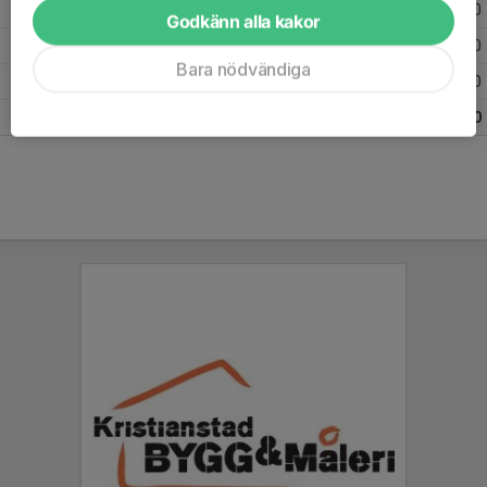
2025
23
1
0
0
Godkänn alla kakor
2024
24
2
0
0
Bara nödvändiga
2023
7
0
0
0
Totalt
68
3
0
0