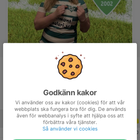
Position
-
Ålder
18 år
Godkänn kakor
Vi använder oss av kakor (cookies) för att vår
webbplats ska fungera bra för dig. De används
även för webbanalys i syfte att hjälpa oss att
förbättra våra tjänster.
ALLA SERIER
ALLA ÅR
Så använder vi cookies
2026
14
0
0
0