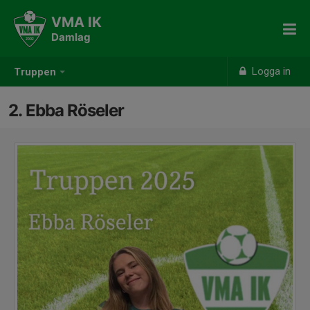
VMA IK
Damlag
Logga in
Truppen
2. Ebba Röseler