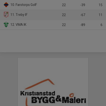
10. Farstorps GoIF
22
-39
15
11. Treby IF
22
-67
11
12. VMA IK
22
-89
6