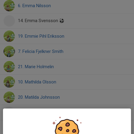
6. Emma Nilsson
14. Emma Svensson
19. Emmie Pihl Eriksson
7. Felicia Fjelkner Smith
21. Marie Holmelin
10. Mathilda Olsson
20. Matilda Johnsson
1. Mikaela Anderberg
9. Signe Silfverberg