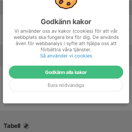
Ledare
Godkänn kakor
Daniel Johnsson
Tränare
Vi använder oss av kakor (cookies) för att vår
webbplats ska fungera bra för dig. De används
Emil Svensson
Lagledare
även för webbanalys i syfte att hjälpa oss att
förbättra våra tjänster.
Så använder vi cookies
Referat
Godkänn alla kakor
Inget referat skrivet
Bara nödvändiga
Tabell