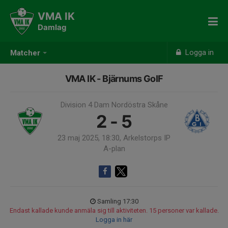
VMA IK
Damlag
Logga in
Matcher
VMA IK - Bjärnums GoIF
Division 4 Dam Nordöstra Skåne
2 - 5
23 maj 2025, 18:30, Arkelstorps IP
A-plan
Samling 17:30
Endast kallade kunde anmäla sig till aktiviteten. 15 personer var kallade.
Logga in här