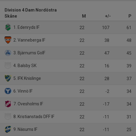
Division 4 Dam Nordöstra
Skåne
M
+/-
P
1. Edenryds IF
22
107
61
2. Vanneberga IF
22
38
48
3. Bjärnums GoIF
22
47
45
4. Balsby SK
22
16
39
5. IFK Knislinge
22
28
37
6. Vinnö IF
22
-2
34
7. Ovesholms IF
22
-17
34
8. Kristianstads DFF IF
22
-11
31
9. Näsums IF
22
-11
25