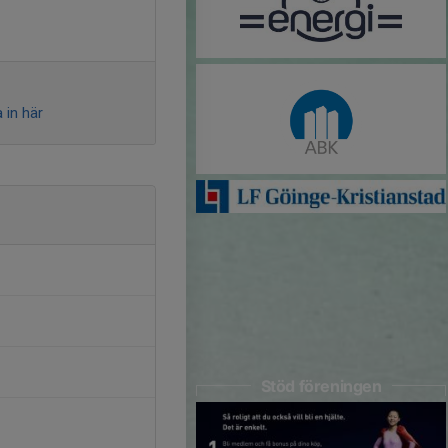
 in här
Stöd föreningen