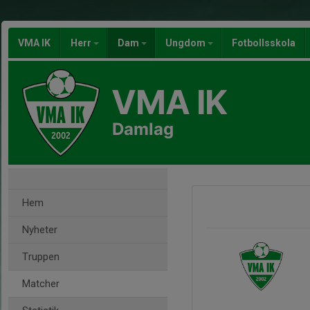
VMA IK
Herr
Dam
Ungdom
Fotbollsskola
VMA IK
Damlag
Hem
Nyheter
Truppen
Matcher