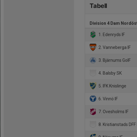
Tabell
Division 4 Dam Nordös
1. Edenryds IF
2. Vanneberga IF
3. Bjärnums GoIF
4. Balsby SK
5. IFK Knislinge
6. Vinnö IF
7. Ovesholms IF
8. Kristianstads DFF 