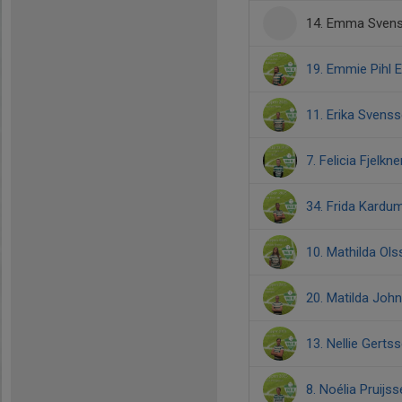
14. Emma Sven
19. Emmie Pihl 
11. Erika Svens
7. Felicia Fjelkn
34. Frida Kardu
10. Mathilda Ol
20. Matilda Joh
13. Nellie Gerts
8. Noélia Pruijss