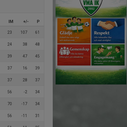
IM
+/-
P
23
107
61
24
38
48
39
47
45
37
16
39
37
28
37
56
-2
34
70
-17
34
56
-11
31