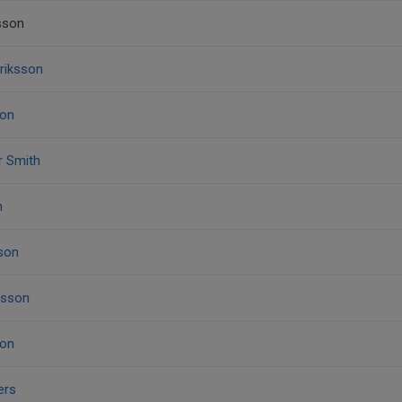
sson
Eriksson
son
er Smith
m
sson
nsson
son
ers