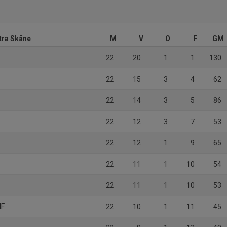
tra Skåne
M
V
O
F
GM
22
20
1
1
130
22
15
3
4
62
22
14
3
5
86
22
12
3
7
53
22
12
1
9
65
22
11
1
10
54
22
11
1
10
53
IF
22
10
1
11
45