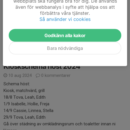
webbplats ska fungera bra för dig. De används
även för webbanalys i syfte att hjälpa oss att
förbättra våra tjänster.
Så använder vi cookies
Ni får byta dagar med varandra om ni inte kan de dagar ni fått.
Godkänn alla kakor
Tänk på att hjälpas åt att städa omklädningsrummen.
Läs mer
Bara nödvändiga
Kioskschema höst 2024
10 aug 2024
0 kommentarer
Schema höst:
Kiosk, matchvärd, grill
18/8 Tova, Leah, Edith
1/9 Isabelle, Hollie, Freja
14/9 Cassie, Linnea, Stella
29/9 Tova, Leah, Edith
Gå över städning av omklädningsrum och toaletter innan ni