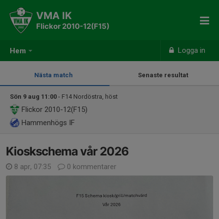
VMA IK
Flickor 2010-12(F15)
Logga in
Hem
Nästa match
Senaste resultat
Sön 9 aug 11:00
- F14 Nordöstra, höst
Flickor 2010-12(F15)
Hammenhögs IF
Kioskschema vår 2026
8 apr, 07:35
0 kommentarer