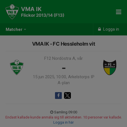
VMA IK
Flickor 2013/14 (F13)
Logga in
Matcher
VMA IK - FC Hessleholm vit
F12 Nordöstra A, vår
-
15 jun 2025, 10:00, Arkelstorps IP
A-plan
Samling 09:00
Endast kallade kunde anmäla sig till aktiviteten. 10 personer var kallade.
Logga in här