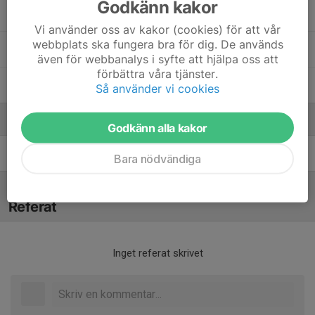
Godkänn kakor
50. Vilma Kardum
Vi använder oss av kakor (cookies) för att vår
webbplats ska fungera bra för dig. De används
66. Julia Holmelin
även för webbanalys i syfte att hjälpa oss att
förbättra våra tjänster.
67. Tillie Holmquist
Så använder vi cookies
Ledare
Godkänn alla kakor
Andreas Kardum
Tränare
Bara nödvändiga
Referat
Inget referat skrivet