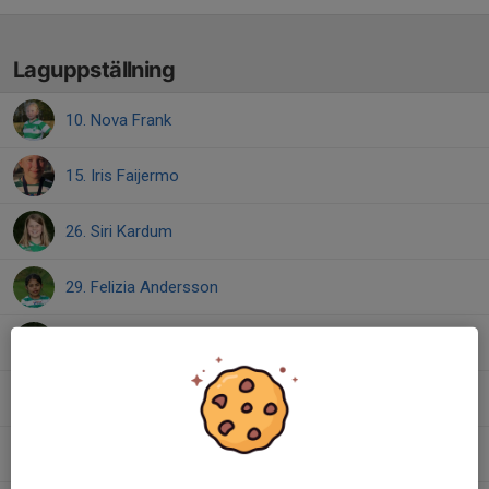
Laguppställning
10. Nova Frank
15. Iris Faijermo
26. Siri Kardum
29. Felizia Andersson
30. Ella Skoog
32. Amanda Reffers
37. Towa Edvardsson