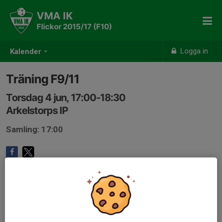
VMA IK
Flickor 2015/17 (F10)
Logga in
Kalender
Träning F9/11
Torsdag 4 jun, 17:00-18:30
Arkelstorps IP
Samling: 17:00