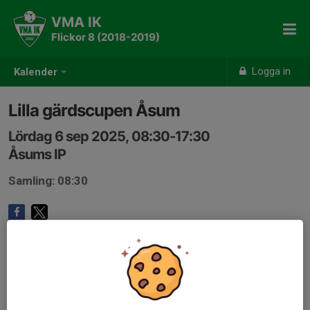
VMA IK
Flickor 8 (2018-2019)
Logga in
Kalender
Lilla gärdscupen Åsum
Lördag 6 sep 2025, 08:30-17:30
Åsums IP
Samling: 08:30