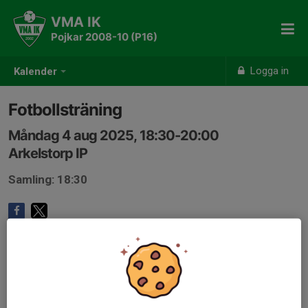
VMA IK
Pojkar 2008-10 (P16)
Logga in
Kalender
Fotbollsträning
Måndag 4 aug 2025, 18:30-20:00
Arkelstorp IP
Samling: 18:30