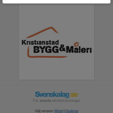
För
smarta
idrottsföreningar
Välj version:
Mobil
|
Desktop