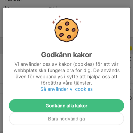
Ålder
13 år
ALLA SERIER
ALLA ÅR
Godkänn kakor
2026
11
0
0
0
Vi använder oss av kakor (cookies) för att vår
2025
25
0
0
0
webbplats ska fungera bra för dig. De används
även för webbanalys i syfte att hjälpa oss att
2024
14
0
0
0
förbättra våra tjänster.
Så använder vi cookies
2023
8
0
0
0
Totalt
58
0
0
0
Godkänn alla kakor
Bara nödvändiga