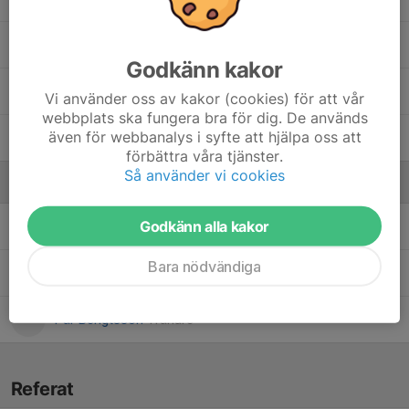
30. sigge Kardum
Godkänn kakor
5. Ture Turesson
Vi använder oss av kakor (cookies) för att vår
webbplats ska fungera bra för dig. De används
även för webbanalys i syfte att hjälpa oss att
33. Ville Rosengren
förbättra våra tjänster.
Så använder vi cookies
Ledare
Godkänn alla kakor
Anders Persson
Tränare
Bara nödvändiga
Mattias Kardum
Tränare
Pär Bengtsson
Tränare
Referat