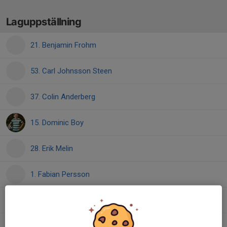
Laguppställning
21. Benjamin Frohm
53. Carl Johnsson Steen
37. Colin Anderberg
15. Dominic Boy
28. Erik Melin
1. Fabian Persson
14. Karl Bengtsson
13. Manfred Birgersson