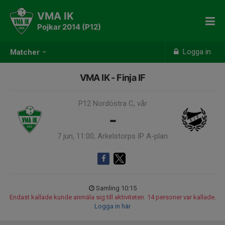
VMA IK
Pojkar 2014 (P12)
Logga in
Matcher
VMA IK - Finja IF
P12 Nordöstra C, vår
-
7 jun, 11:00, Arkelstorps IP A-plan
Samling 10:15
Endast kallade kunde anmäla sig till aktiviteten. 14 personer var kallade.
Logga in här