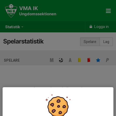
VMA IK
Ungdomssektionen
Logga in
Statistik
Spelarstatistik
Spelare
Lag
SPELARE
Ingen spelarstatistik sparad
När ni fyller i uppställning på respektive match visas statistiken
automatiskt på denna sida