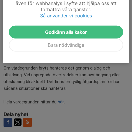
även för webbanalys i syfte att hjälpa oss att
respektera föreningens regler.
förbättra våra tjänster.
Så använder vi cookies
Barn- och ungdomsverksamheten ska vara rolig, inkluderande
Godkänn alla kakor
och anpassad efter individens utveckling.
Bara nödvändiga
Regler och konsekvenser
Om värdegrunden bryts hanteras det genom dialog och
utbildning. Vid upprepade överträdelser kan avstängning eller
uteslutning bli aktuellt. Det finns en tydlig åtgärdsplan för hur
sådana situationer ska hanteras.
Hela värdegrunden hittar du
här
.
Dela nyhet